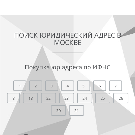
ПОИСК ЮРИДИЧЕСКИЙ АДРЕС В
МОСКВЕ
Покупка юр адреса по ИФНС
1
2
3
4
5
6
7
8
18
22
23
24
25
26
30
31