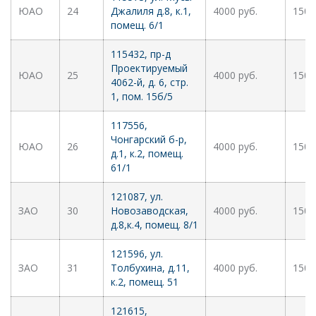
ЮАО
24
Джалиля д.8, к.1,
4000 руб.
1500
помещ. 6/1
115432, пр-д
Проектируемый
ЮАО
25
4000 руб.
1500
4062-й, д. 6, стр.
1, пом. 15б/5
117556,
Чонгарский б-р,
ЮАО
26
4000 руб.
1500
д.1, к.2, помещ.
61/1
121087, ул.
ЗАО
30
Новозаводская,
4000 руб.
1500
д.8,к.4, помещ. 8/1
121596, ул.
ЗАО
31
Толбухина, д.11,
4000 руб.
1500
к.2, помещ. 51
121615,