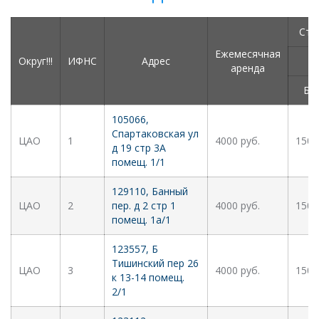
Сто
Ежемесячная
Округ!!!
ИФНС
Адрес
аренда
Бе
105066,
Спартаковская ул
ЦАО
1
4000 руб.
1500
д 19 стр 3А
помещ. 1/1
129110, Банный
ЦАО
2
пер. д 2 стр 1
4000 руб.
1500
помещ. 1а/1
123557, Б
Тишинский пер 26
ЦАО
3
4000 руб.
1500
к 13-14 помещ.
2/1