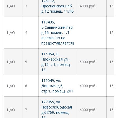
123112,
ЦАО
3
Пресненская наб.
4000 руб.
1500
д 12 помещ. 11/45
119435,
Б.Саввинский пер
ЦАО
4
д 16 помещ. 1/1
1500
(временно не
предоставляется)
115054, Б.
Пионерская ул.,
ЦАО
5
6000 руб.
1500
д.15, с.1, помещ.
1/1
119049, ул.
ЦАО
6
Донская д.6,
4000 руб.
1500
стр.1, помещ. 2/П
127055, ул.
Новослободская
ЦАО
7
4000 руб.
1500
д.67/69, помещ.
3/1