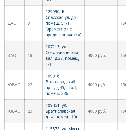
129090, Б.
Спасская ул. д.8,
ЦАО
8
помещ. 51/1
1500
(временно не
предоставляется)
107113, ул.
Сокольнический
ВАО
18
4000 руб.
1500
вал, д.38, помещ.
1/1
109316,
Волгоградский
ЮВАО
22
4000 руб.
1500
пр-т, д.45, стр.1,
помещ. 336
109451, ул.
ЮВАО
23
Братиславская
4000 руб.
1500
д.14, помещ. 19н
115573, ул. Мусы