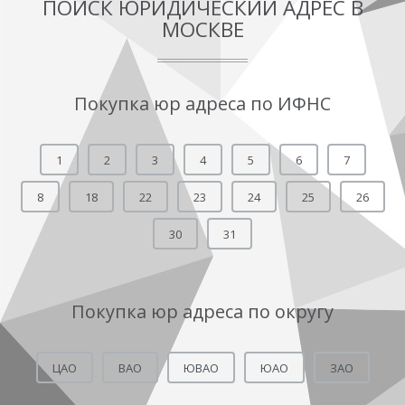
ПОИСК ЮРИДИЧЕСКИЙ АДРЕС В
МОСКВЕ
Покупка юр адреса по ИФНС
1
2
3
4
5
6
7
8
18
22
23
24
25
26
30
31
Покупка юр адреса по округу
ЦАО
ВАО
ЮВАО
ЮАО
ЗАО