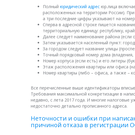
Полный
юридический адрес
юр.лица включае
расположенных на территории России). При
а три последние цифры указывают на номер
Сперва в адресной строке пишется назван
территориальную единицу: республику, край
Далее следует наименование района (если о
Затем указывается населенный пункт: город,
За городом следует название улицы (проспек
Точный порядковый номер дома (владения, 
Номер корпуса (если есть) и его литеры (бу
Этаж расположения квартиры или офиса (на
Номер квартиры (либо – офиса, а также – к
Все перечисленные выше идентификаторы вписыв
Требования максимальной конкретизации в напис
недавно, с лета 2017 года. И многие налоговые у
недостаточно детально прописанного адреса.
Неточности и
ошибки
при написан
причиной отказа в регистрации 