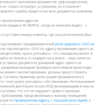
ательного заполнения документов: орфографические,
х не только потребует устранения, но и повлечет
правлять ошибку придется во всех документах компании,
о прописанным адресом.
егистрации в 46 МИФНС, когда не написала индекс - с
а отсутствия номера комнаты, где она расположена (был
 подталкивают предпринимателей
регистрировать ООО на
 Если «прописывать» ООО по адресу проживания одного из
ководителем), нужно учитывать, что совладелец может в
йти из бизнеса. А гендиректор и вовсе – лицо нанятое,
 в уставных документах домашний адрес одного из
я, рандомная выездная проверка налоговиков происходит
 на момент инспектирования, должны присутствовать
пр. Согласно правилам, регистрация промышленного
то тоже нужно учитывать собственникам. Использование
ональной деятельности или ИПД проживающими в нем на
 условии, что это не нарушает права и законные
ет требованиям, предъявляемым к жилому помещению.
лучше по
проверенному адресу, с хорошей репутацией
, к
аботников гос. структур, банков и контрагентов.