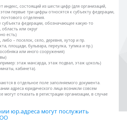
т индекс, состоящий из шести цифр (для организаций,
 этом первые три цифры относятся к субъекту федерации,
 почтового отделения.
ие субъекта федерации, обозначающее какую-то
, область или округ
но есть)
 либо – поселок, село, деревня, хутор и пр.
та, площади, бульвара, переулка, тупика и пр.)
особняка или иного сооружения)
квы)
пример: этаж мансарда, этаж подвал, этаж цоколь)
омнаты, кабинета).
аются в отдельное поле заполняемого документа.
ании адреса юридического лица возникли совсем
же могут отказать в регистрации организации, в случае
ии юр.адреса могут послужить
ООО