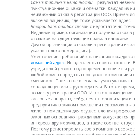
Самые типичные неточности
– результат невним
пунктуационные ошибки и опечатки. Каждая из ни
неизбежный отказ в регистрации ООО. Причем ис
включая лицензию, где тоже указывается адрес.
Второй блок ошибок
связан с недостаточно точн
Недавний пример: организация получила отказ в р
отсылкой на существующие правила написания.
Другой организации отказали в регистрации из-з
указан только номер офиса).
Ужесточение требований к написанию юр.адреса
домашний адрес
. Но здесь есть свои сложности.
учредителей (если он одновременно является ру
любой момент продать свою долю в компании и вы
сменяемое. Так что не всегда разумно указывать
совладельцев или – руководителя. В то же врем
по месту регистрации ООО. И в этом помещении,
кассовые аппараты, сейф, печать организации и 
предприятия в жилом помещении невозможна – э
жилого помещения для осуществления професси
законных основаниях гражданами допускается при
интересы других жильцов, а также соответству
Поэтому регистрировать свою компанию все же 
которому в последующем не будет претензий от р