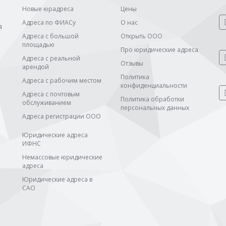
Новые юрадреса
Цены
Адреса по ФИАСу
О нас
я
Адреса с большой
Открыть ООО
площадью
Про юридические адреса
Адреса с реальной
Отзывы
арендой
Политика
Адреса с рабочим местом
конфиденциальности
Адреса с почтовым
Политика обработки
обслуживанием
персональных данных
Адреса регистрации ООО
Юридические адреса
ИФНС
Немассовые юридические
адреса
Юридические адреса в
САО