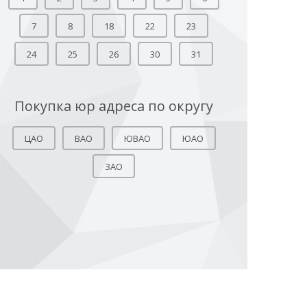
7
8
18
22
23
24
25
26
30
31
Покупка юр адреса по округу
ЦАО
ВАО
ЮВАО
ЮАО
ЗАО