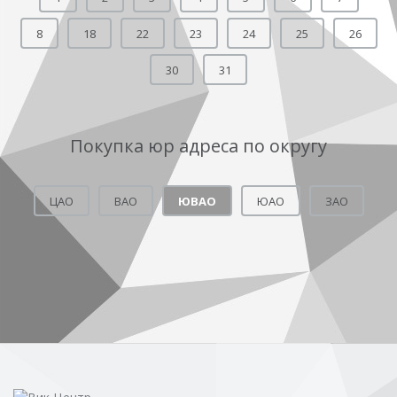
8
18
22
23
24
25
26
30
31
Покупка юр адреса по округу
ЦАО
ВАО
ЮВАО
ЮАО
ЗАО