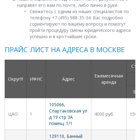
направят его вам по почте, либо лично в руки.
Свяжитесь с одним из наших специалистов по
телефону +7 (495) 988-35-34. Вас подробно
сориентируют по вашему вопросу и помогут
пройти процедуру смены юридического адреса
успешно и в кротчайшие сроки.
ПРАЙС ЛИСТ НА АДРЕСА В МОСКВЕ
Сто
Ежемесячная
Округ!!!
ИФНС
Адрес
аренда
Бе
105066,
Спартаковская ул
ЦАО
1
4000 руб.
1500
д 19 стр 3А
помещ. 1/1
129110, Банный