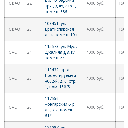
Волгоградский
ЮВАО
22
4000 руб.
1500
пр-т, д.45, стр.1,
помещ. 336
109451, ул.
ЮВАО
23
Братиславская
4000 руб.
1500
д.14, помещ. 19н
115573, ул. Мусы
ЮАО
24
Джалиля д.8, к.1,
4000 руб.
1500
помещ. 6/1
115432, пр-д
Проектируемый
ЮАО
25
4000 руб.
1500
4062-й, д. 6, стр.
1, пом. 15б/5
117556,
Чонгарский б-р,
ЮАО
26
4000 руб.
1500
д.1, к.2, помещ.
61/1
121087, ул.