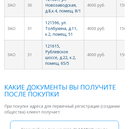
ЗАО
30
Новозаводская,
4000 руб.
1500
д.8,к.4, помещ. 8/1
121596, ул.
ЗАО
31
Толбухина, д.11,
4000 руб.
1500
к.2, помещ. 51
121615,
Рублевское
ЗАО
31
4000 руб.
1500
шоссе, д.22, к.2,
помещ. 65/5
КАКИЕ ДОКУМЕНТЫ ВЫ ПОЛУЧИТЕ
ПОСЛЕ ПОКУПКИ
При покупке адреса для первичный регистрации (создании
общества) клиент получает: