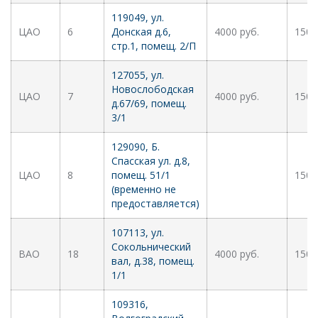
119049, ул.
ЦАО
6
Донская д.6,
4000 руб.
1500
стр.1, помещ. 2/П
127055, ул.
Новослободская
ЦАО
7
4000 руб.
1500
д.67/69, помещ.
3/1
129090, Б.
Спасская ул. д.8,
ЦАО
8
помещ. 51/1
1500
(временно не
предоставляется)
107113, ул.
Сокольнический
ВАО
18
4000 руб.
1500
вал, д.38, помещ.
1/1
109316,