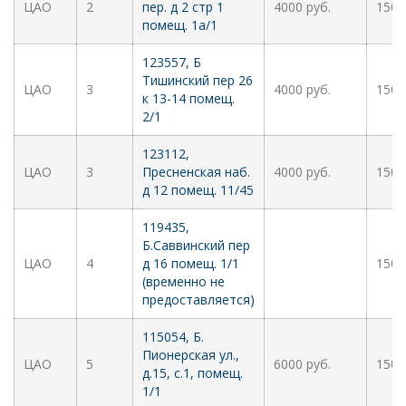
ЦАО
2
пер. д 2 стр 1
4000 руб.
1500
помещ. 1а/1
123557, Б
Тишинский пер 26
ЦАО
3
4000 руб.
1500
к 13-14 помещ.
2/1
123112,
ЦАО
3
Пресненская наб.
4000 руб.
1500
д 12 помещ. 11/45
119435,
Б.Саввинский пер
ЦАО
4
д 16 помещ. 1/1
1500
(временно не
предоставляется)
115054, Б.
Пионерская ул.,
ЦАО
5
6000 руб.
1500
д.15, с.1, помещ.
1/1