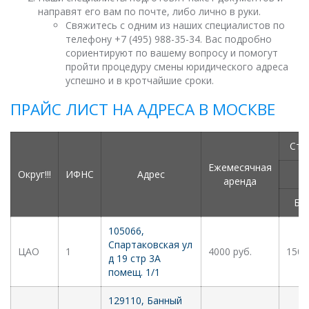
направят его вам по почте, либо лично в руки.
Свяжитесь с одним из наших специалистов по
телефону +7 (495) 988-35-34. Вас подробно
сориентируют по вашему вопросу и помогут
пройти процедуру смены юридического адреса
успешно и в кротчайшие сроки.
ПРАЙС ЛИСТ НА АДРЕСА В МОСКВЕ
Сто
Ежемесячная
Округ!!!
ИФНС
Адрес
аренда
Бе
105066,
Спартаковская ул
ЦАО
1
4000 руб.
1500
д 19 стр 3А
помещ. 1/1
129110, Банный