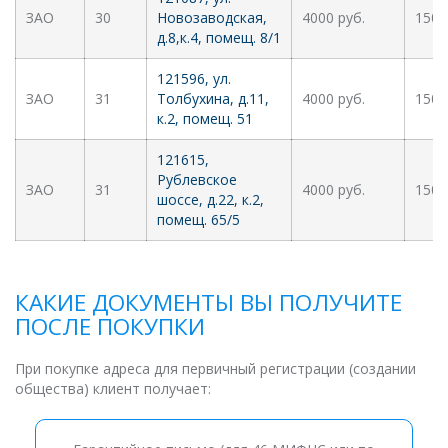
ЗАО
30
Новозаводская,
4000 руб.
1500
д.8,к.4, помещ. 8/1
121596, ул.
ЗАО
31
Толбухина, д.11,
4000 руб.
1500
к.2, помещ. 51
121615,
Рублевское
ЗАО
31
4000 руб.
1500
шоссе, д.22, к.2,
помещ. 65/5
КАКИЕ ДОКУМЕНТЫ ВЫ ПОЛУЧИТЕ
ПОСЛЕ ПОКУПКИ
При покупке адреса для первичный регистрации (создании
общества) клиент получает: