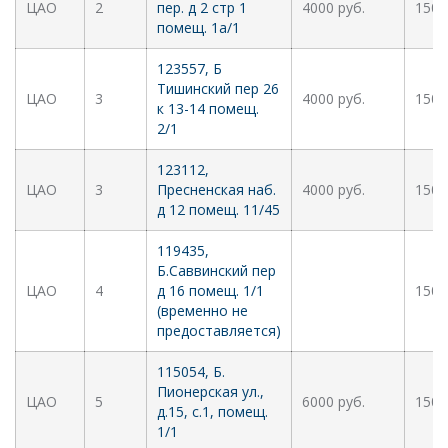
ЦАО
2
пер. д 2 стр 1
4000 руб.
1500
помещ. 1а/1
123557, Б
Тишинский пер 26
ЦАО
3
4000 руб.
1500
к 13-14 помещ.
2/1
123112,
ЦАО
3
Пресненская наб.
4000 руб.
1500
д 12 помещ. 11/45
119435,
Б.Саввинский пер
ЦАО
4
д 16 помещ. 1/1
1500
(временно не
предоставляется)
115054, Б.
Пионерская ул.,
ЦАО
5
6000 руб.
1500
д.15, с.1, помещ.
1/1