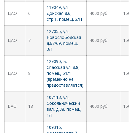
119049, ул.
ЦАО
6
Донская д.6,
4000 руб.
1500
стр.1, помещ. 2/П
127055, ул.
Новослободская
ЦАО
7
4000 руб.
1500
д.67/69, помещ.
3/1
129090, Б.
Спасская ул. д.8,
ЦАО
8
помещ. 51/1
1500
(временно не
предоставляется)
107113, ул.
Сокольнический
ВАО
18
4000 руб.
1500
вал, д.38, помещ.
1/1
109316,