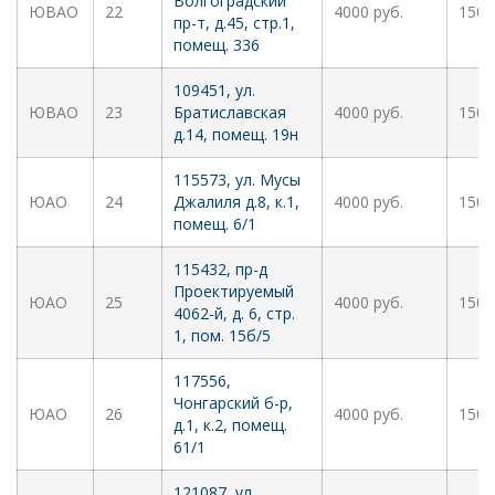
Волгоградский
ЮВАО
22
4000 руб.
1500
пр-т, д.45, стр.1,
помещ. 336
109451, ул.
ЮВАО
23
Братиславская
4000 руб.
1500
д.14, помещ. 19н
115573, ул. Мусы
ЮАО
24
Джалиля д.8, к.1,
4000 руб.
1500
помещ. 6/1
115432, пр-д
Проектируемый
ЮАО
25
4000 руб.
1500
4062-й, д. 6, стр.
1, пом. 15б/5
117556,
Чонгарский б-р,
ЮАО
26
4000 руб.
1500
д.1, к.2, помещ.
61/1
121087, ул.