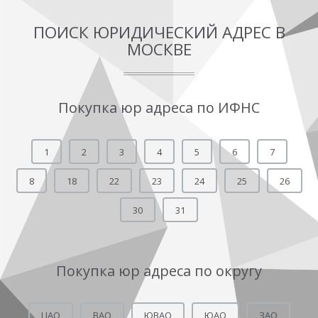
ПОИСК ЮРИДИЧЕСКИЙ АДРЕС В
МОСКВЕ
Покупка юр адреса по ИФНС
1
2
3
4
5
6
7
8
18
22
23
24
25
26
30
31
Покупка юр адреса по округу
ЦАО
ВАО
ЮВАО
ЮАО
ЗАО